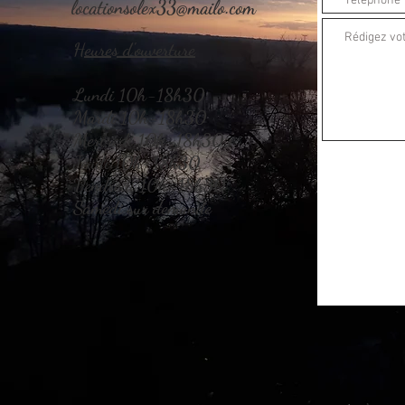
locationsolex33@mailo.com
Heures d'ouverture
Lundi 10h-18h30
Mardi 10h-18h30
Mercredi 10h-18h30
Jeudi 10h-18h30
Vendredi 10h-18h30
Samedi sur demande