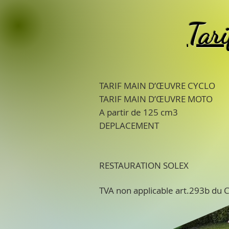
Tari
TARIF MAIN D’ŒUVRE C
TARIF MAIN D’ŒUVRE M
A partir de 125 cm3
DEPLACEMENT à p
dans un ray
RESTAURATION SOLEX 
TVA non applicable art.293b du C